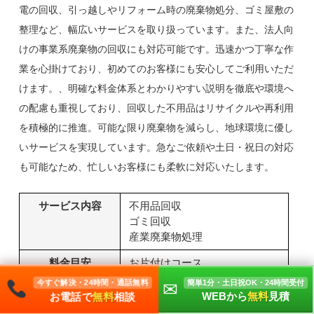
電の回収、引っ越しやリフォーム時の廃棄物処分、ゴミ屋敷の
整理など、幅広いサービスを取り扱っています。また、法人向
けの事業系廃棄物の回収にも対応可能です。迅速かつ丁寧な作
業を心掛けており、初めてのお客様にも安心してご利用いただ
けます。、明確な料金体系とわかりやすい説明を徹底や環境へ
の配慮も重視しており、回収した不用品はリサイクルや再利用
を積極的に推進。可能な限り廃棄物を減らし、地球環境に優し
いサービスを実現しています。急なご依頼や土日・祝日の対応
も可能なため、忙しいお客様にも柔軟に対応いたします。
サービス内容
不用品回収
ゴミ回収
産業廃棄物処理
料金目安
お片付けコース
30,000円～
今すぐ解決・24時間・通話無料
簡単1分・土日祝OK・24時間受付
✉
女性限定コース
お電話で
無料
相談
WEBから
無料
見積
30,000円～