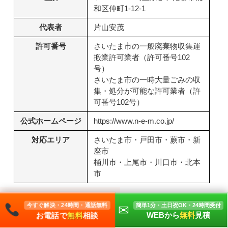
和区仲町1-12-1
代表者
片山安茂
許可番号
さいたま市の一般廃棄物収集運
搬業許可業者（許可番号102
号）
さいたま市の一時大量ごみの収
集・処分が可能な許可業者（許
可番号102号）
公式ホームページ
https://www.n-e-m.co.jp/
対応エリア
さいたま市・戸田市・蕨市・新
座市
桶川市・上尾市・川口市・北本
市
日本環境マネジメント株式会社の特徴
今すぐ解決・24時間・通話無料
簡単1分・土日祝OK・24時間受付
✉
WEBから
無料
見積
お電話で
無料
相談