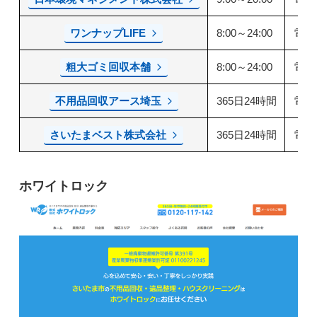
ワンナップLIFE
8:00～24:00
電話
粗大ゴミ回収本舗
8:00～24:00
電話
不用品回収アース埼玉
365日24時間
電話
さいたまベスト株式会社
365日24時間
電話
ホワイトロック