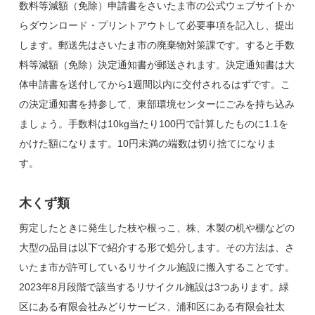
数料等減額（免除）申請書をさいたま市の公式ウェブサイトか
らダウンロード・プリントアウトして必要事項を記入し、提出
します。郵送先はさいたま市の廃棄物対策課です。すると手数
料等減額（免除）決定通知書が郵送されます。決定通知書は大
体申請書を送付してから1週間以内に交付されるはずです。こ
の決定通知書を持参して、東部環境センターにごみを持ち込み
ましょう。手数料は10kg当たり100円で計算したものに1.1を
かけた額になります。10円未満の端数は切り捨てになりま
す。
木くず類
剪定したときに発生した枝や根っこ、株、木製の机や棚などの
大型の品目は以下で紹介する形で処分します。その方法は、さ
いたま市が許可しているリサイクル施設に搬入することです。
2023年8月段階で該当するリサイクル施設は3つあります。緑
区にある有限会社みどりサービス、浦和区にある有限会社太