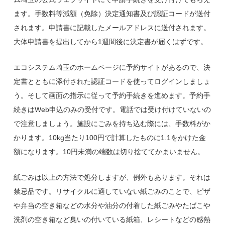
ます。手数料等減額（免除）決定通知書及び認証コードが送付
されます。申請書に記載したメールアドレスに送付されます。
大体申請書を提出してから1週間後に決定書が届くはずです。
エコシステム埼玉のホームページに予約サイトがあるので、決
定書とともに添付された認証コードを使ってログインしましょ
う。そして画面の指示に従って予約手続きを進めます。予約手
続きはWeb申込のみの受付です。電話では受け付けていないの
で注意しましょう。施設にごみを持ち込む際には、手数料がか
かります。10kg当たり100円で計算したものに1.1をかけた金
額になります。10円未満の端数は切り捨ててかまいません。
紙ごみは以上の方法で処分しますが、例外もあります。それは
禁忌品です。リサイクルに適していない紙ごみのことで、ピザ
や弁当の空き箱などの水分や油分の付着した紙ごみやたばこや
洗剤の空き箱など臭いの付いている紙箱、レシートなどの感熱