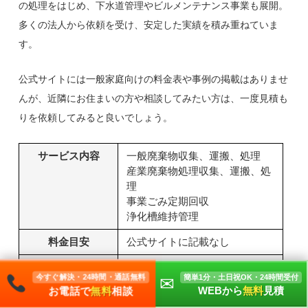
の処理をはじめ、下水道管理やビルメンテナンス事業も展開。
多くの法人から依頼を受け、安定した実績を積み重ねていま
す。
公式サイトには一般家庭向けの料金表や事例の掲載はありませ
んが、近隣にお住まいの方や相談してみたい方は、一度見積も
りを依頼してみると良いでしょう。
サービス内容
一般廃棄物収集、運搬、処理
産業廃棄物処理収集、運搬、処
理
事業ごみ定期回収
浄化槽維持管理
料金目安
公式サイトに記載なし
受付時間
公式サイトに記載なし
今すぐ解決・24時間・通話無料
簡単1分・土日祝OK・24時間受付
✉
24時間（メール・LINE）
WEBから
無料
見積
お電話で
無料
相談
受付方法
電話