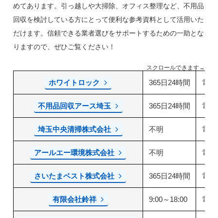
めてあります。引っ越しや大掃除、オフィス整理など、不用品
回収を検討している方にとって便利な参考資料として活用いた
だけます。信頼できる業者選びをサポートするための一助とな
りますので、ぜひご覧ください！
スクロールできます→
ホワイトロック
365日24時間
電話
不用品回収アース埼玉
365日24時間
電話
埼玉中央清掃株式会社
不明
電話
アールエー環境株式会社
不明
電話
さいたまベスト株式会社
365日24時間
電話
有限会社鈴祥
9:00～18:00
電話