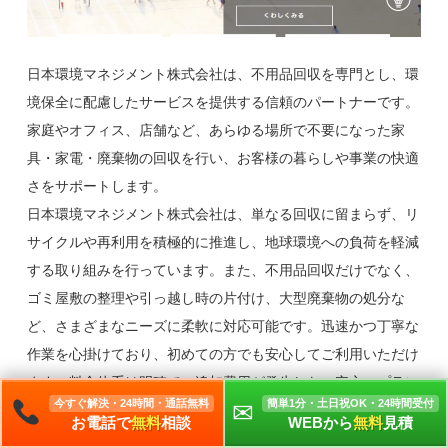
日本環境マネジメント株式会社は、不用品回収を専門とし、環
境保全に配慮したサービスを提供する信頼のパートナーです。
家庭やオフィス、店舗など、あらゆる場所で不要になった家
具・家電・廃棄物の回収を行い、お客様の暮らしや事業の快適
さをサポートします。
日本環境マネジメント株式会社は、単なる回収に留まらず、リ
サイクルや再利用を積極的に推進し、地球環境への負荷を軽減
する取り組みを行っています。また、不用品回収だけでなく、
ゴミ屋敷の整理や引っ越し時の片付け、大型廃棄物の処分な
ど、さまざまなニーズに柔軟に対応可能です。迅速かつ丁寧な
作業を心掛けており、初めての方でも安心してご利用いただけ
ます。料金体系は明確で、追加費用が発生しない安心のプラン
今すぐ解決・24時間・通話無料
簡単1分・土日祝OK・24時間受付
✉
をご用意。お客様一人ひとりの状況やご要望に応じて最適なサ
WEBから
無料
見積
お電話で
無料
相談
ービスを提案し、満足いただける結果をお届けします。また、