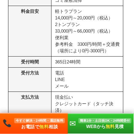
ゴミ屋敷清掃
料金目安
軽トラプラン
14,000円～20,000円（税込）
2トンプラン
33,000円～66,000円（税込）
便利業
参考料金 3300円/時間＋交通費
（場所により0円-3000円）
受付時間
365日24時間
受付方法
電話
LINE
メール
支払方法
現金払い
クレジットカード（タッチ決
済）
スマホ決済（電子マネー）
今すぐ解決・24時間・通話無料
簡単1分・土日祝OK・24時間受付
✉
WEBから
無料
見積
お電話で
無料
相談
住所
〒331-0822 埼玉県さいたま市北