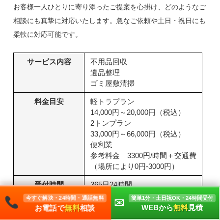
お客様一人ひとりに寄り添ったご提案を心掛け、どのようなご
相談にも真摯に対応いたします。急なご依頼や土日・祝日にも
柔軟に対応可能です。
サービス内容
不用品回収
遺品整理
ゴミ屋敷清掃
料金目安
軽トラプラン
14,000円～20,000円（税込）
2トンプラン
33,000円～66,000円（税込）
便利業
参考料金 3300円/時間＋交通費
（場所により0円-3000円）
受付時間
365日24時間
今すぐ解決・24時間・通話無料
簡単1分・土日祝OK・24時間受付
✉
受付方法
電話
WEBから
無料
見積
お電話で
無料
相談
LINE