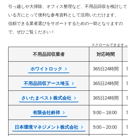
引っ越しや大掃除、オフィス整理など、不用品回収を検討して
いる方にとって便利な参考資料として活用いただけます。
信頼できる業者選びをサポートするための一助となりますの
で、ぜひご覧ください！
スクロールできます→
不用品回収業者
対応時間
ホワイトロック
365日24時間
電話
不用品回収アース埼玉
365日24時間
電話
さいたまベスト株式会社
365日24時間
電話
有限会社鈴祥
9:00～18:00
電話
日本環境マネジメント株式会社
9:00～20:00
電話